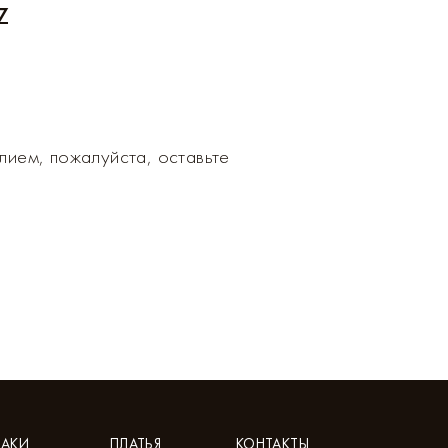
7
Екатеринбург
Н
Ижевск
Н
Иркутск
О
лием, пожалуйста, оставьте
АКИ
ПЛАТЬЯ
КОНТАКТЫ