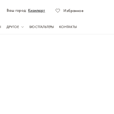
Ваш город:
Кизилюрт
Избранное
Ы
ДРУГОЕ
БЮСТГАЛЬТЕРЫ
КОНТАКТЫ
зань
Оренбург
емерово
Пермь
раснодар
Ростов-на-Дону
асноярск
Самара
ахачкала
Саратов
абережные Челны
Севастополь
ижний Новгород
Тольятти