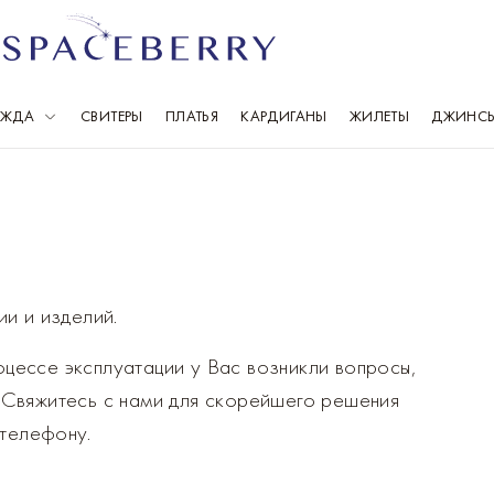
ЕЖДА
СВИТЕРЫ
ПЛАТЬЯ
КАРДИГАНЫ
ЖИЛЕТЫ
ДЖИНС
Выберите свой город
Всего 1 086 городов
Москва
Ка
Санкт-Петербург
К
Балашиха
К
и и изделий.
Барнаул
Кр
оцессе эксплуатации у Вас возникли вопросы,
Владивосток
М
. Свяжитесь с нами для скорейшего решения
телефону.
Волгоград
Н
Воронеж
Н