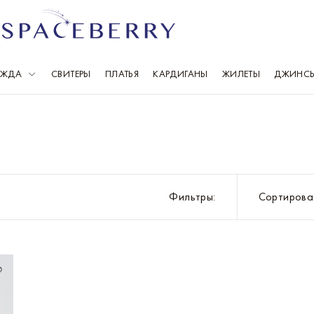
ЕЖДА
СВИТЕРЫ
ПЛАТЬЯ
КАРДИГАНЫ
ЖИЛЕТЫ
ДЖИНС
Выберите свой город
Всего 1 086 городов
Москва
Ка
Санкт-Петербург
К
Фильтры
:
Сортирова
Балашиха
К
Барнаул
Кр
Владивосток
М
Волгоград
Н
Воронеж
Н