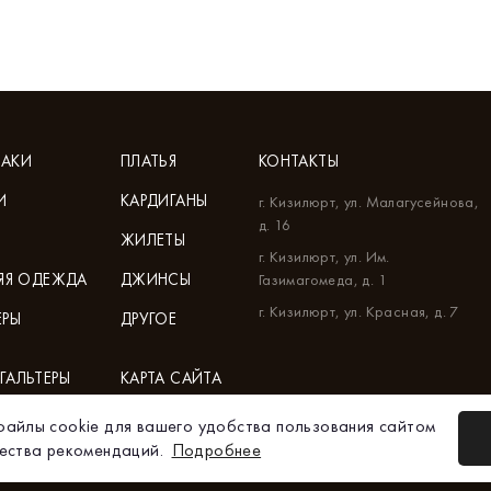
АКИ
ПЛАТЬЯ
КОНТАКТЫ
И
КАРДИГАНЫ
г. Кизилюрт, ул. Малагусейнова,
д. 16
ЖИЛЕТЫ
г. Кизилюрт, ул. Им.
НЯЯ ОДЕЖДА
ДЖИНСЫ
Газимагомеда, д. 1
г. Кизилюрт, ул. Красная, д. 7
ЕРЫ
ДРУГОЕ
ГАЛЬТЕРЫ
КАРТА САЙТА
ГАРАНТИЯ
айлы cookie для вашего удобства пользования сайтом
чества рекомендаций.
Подробнее