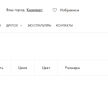
Ваш город:
Кизилюрт
Избранное
Ы
ДРУГОЕ
БЮСТГАЛЬТЕРЫ
КОНТАКТЫ
зань
Оренбург
емерово
Пермь
ть
Цена
Цвет
Размеры
раснодар
Ростов-на-Дону
асноярск
Самара
ахачкала
Саратов
абережные Челны
Севастополь
ижний Новгород
Тольятти