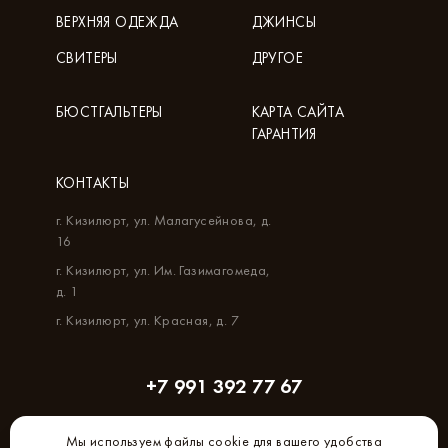
ВЕРХНЯЯ ОДЕЖДА
ДЖИНСЫ
СВИТЕРЫ
ДРУГОЕ
БЮСТГАЛЬТЕРЫ
КАРТА САЙТА
ГАРАНТИЯ
КОНТАКТЫ
г. Кизилюрт, ул. Малагусейнова, д.
16
г. Кизилюрт, ул. Им. Газимагомеда,
д. 1
г. Кизилюрт, ул. Красная, д. 7
+7 991 392 77 67
Мы используем файлы cookie для вашего удобства